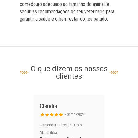
comedouro adequado ao tamanho do animal, e
seguir as recomendações do teu veterinário para
garantir a saúde e o bem-estar do teu patudo.
O que dizem os nossos
clientes
Cláudia
Jo
• 01/11/2024
Comedouro Elevado Duplo
Com
Minimalista
Min