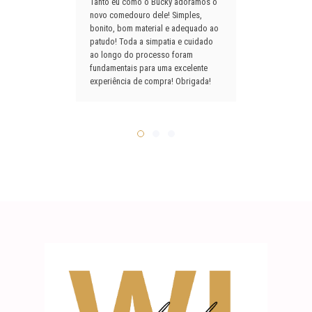
m
Tanto eu como o Bucky adoramos o
Com
ro
novo comedouro dele! Simples,
que
bonito, bom material e adequado ao
enc
a
patudo! Toda a simpatia e cuidado
Not
ao longo do processo foram
vos
fundamentais para uma excelente
ada
experiência de compra! Obrigada!
prá