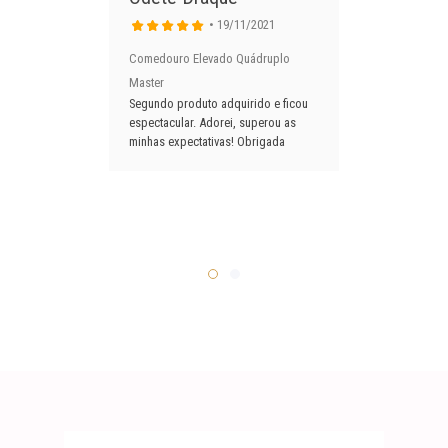
• 19/11/2021
Comedouro Elevado Quádruplo
Com
Master
Mas
s
Segundo produto adquirido e ficou
Com
rem
espectacular. Adorei, superou as
meu
am
minhas expectativas! Obrigada
log
com
div
rec